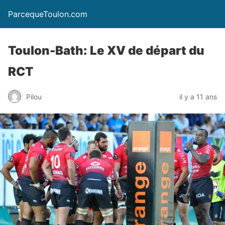
ParcequeToulon.com
Toulon-Bath: Le XV de départ du
RCT
Pilou
il y a 11 ans