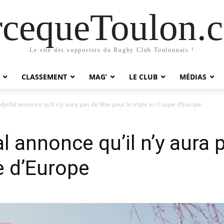
rcequeToulon.
Le site des supporters du Rugby Club Toulonnais !
CLASSEMENT
MAG’
LE CLUB
MÉDIAS
ellal annonce qu’il n’y aura pas de fête pour le triplé en Coupe d’Europe
 annonce qu’il n’y aura 
e d’Europe