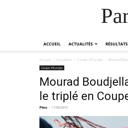
Pa
ACCUEIL
ACTUALITÉS
RÉSULTATS
Accueil
Actualités
Coupe d'Europe
Mourad Boudj
Coupe d'Europe
Mourad Boudjellal
le triplé en Coup
Pilou
-
11/06/2015