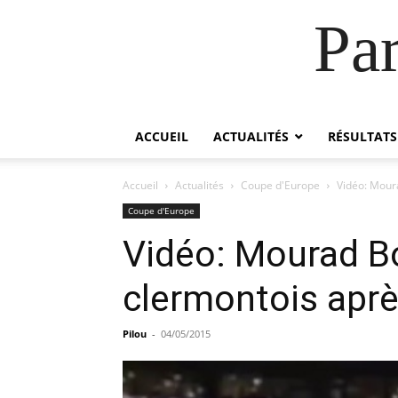
Pa
ACCUEIL
ACTUALITÉS
RÉSULTATS
Accueil
Actualités
Coupe d'Europe
Vidéo: Moura
Coupe d'Europe
Vidéo: Mourad Bo
clermontois aprè
Pilou
-
04/05/2015