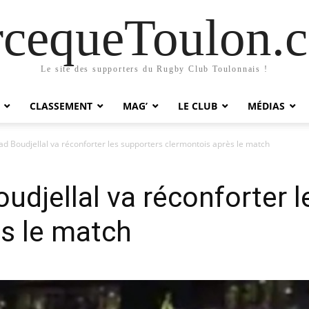
rcequeToulon.
Le site des supporters du Rugby Club Toulonnais !
CLASSEMENT
MAG’
LE CLUB
MÉDIAS
d Boudjellal va réconforter les supporters clermontois après le match
udjellal va réconforter 
s le match