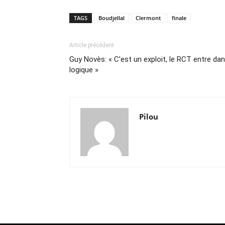
TAGS
Boudjellal
Clermont
finale
Article précédent
Guy Novès: « C’est un exploit, le RCT entre dans 
logique »
Pilou