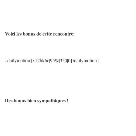
Voici les bonus de cette rencontre:
{dailymotion}x12hk6c
|95%|350|0
{/dailymotion}
Des bonus bien sympathiques !