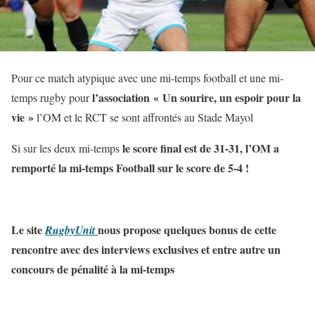
Pour ce match atypique avec une mi-temps football et une mi-
l’association « Un sourire, un espoir pour la
temps rugby pour
vie »
l’OM et le RCT se sont affrontés au Stade Mayol
le score final est de 31-31, l’OM a
Si sur les deux mi-temps
remporté la mi-temps Football sur le score de 5-4 !
Le site
nous propose quelques bonus de cette
RugbyUnit
rencontre avec des interviews exclusives et entre autre un
concours de pénalité à la mi-temps