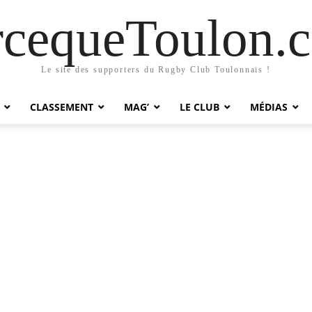
rcequeToulon.
Le site des supporters du Rugby Club Toulonnais !
CLASSEMENT
MAG’
LE CLUB
MÉDIAS