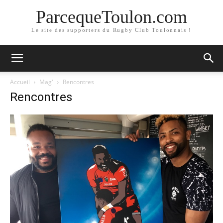
ParcequeToulon.com
Le site des supporters du Rugby Club Toulonnais !
Accueil
Mag'
Rencontres
Rencontres