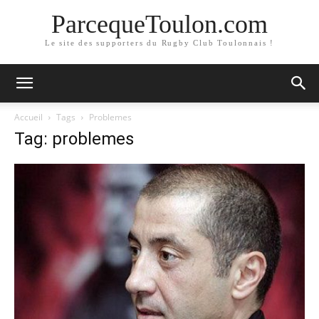
ParcequeToulon.com
Le site des supporters du Rugby Club Toulonnais !
Accueil
Tags
Problemes
Tag: problemes