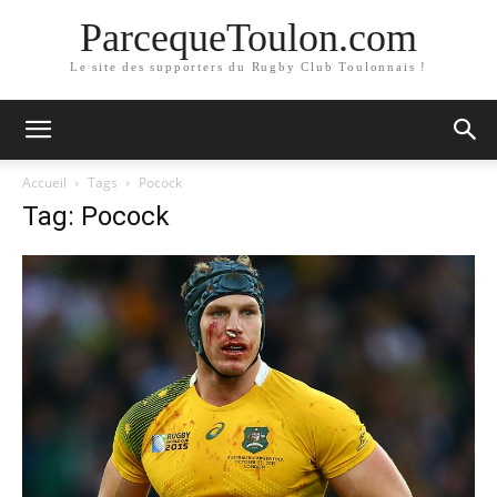
ParcequeToulon.com
Le site des supporters du Rugby Club Toulonnais !
Accueil
Tags
Pocock
Tag: Pocock