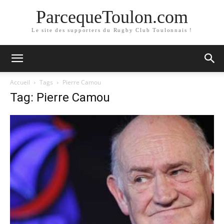
ParcequeToulon.com
Le site des supporters du Rugby Club Toulonnais !
Accueil
Tags
Pierre Camou
Tag: Pierre Camou