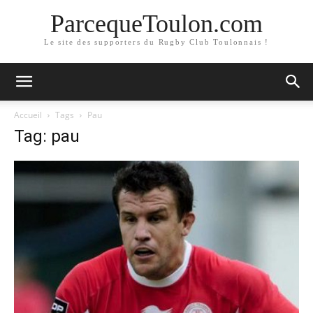
ParcequeToulon.com
Le site des supporters du Rugby Club Toulonnais !
Accueil
Tags
Pau
Tag: pau