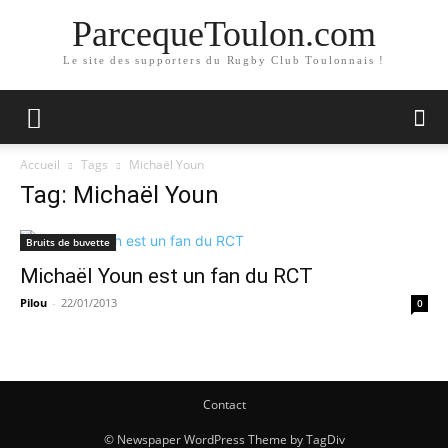
ParcequeToulon.com
Le site des supporters du Rugby Club Toulonnais !
Accueil
Tags
Michaël Youn
Tag: Michaël Youn
Bruits de buvette
Michaël Youn est un fan du RCT
Pilou
-
22/01/2013
0
Contact
© Newspaper WordPress Theme by TagDiv