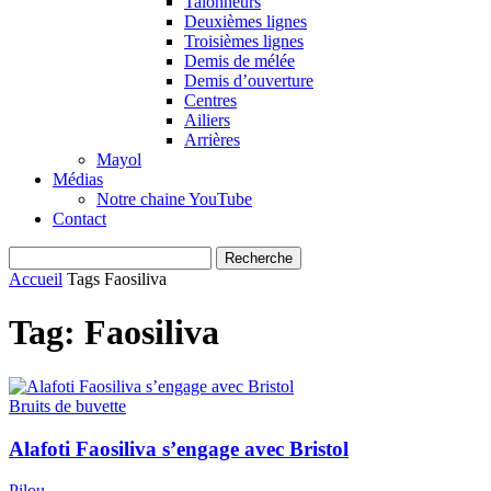
Talonneurs
Deuxièmes lignes
Troisièmes lignes
Demis de mélée
Demis d’ouverture
Centres
Ailiers
Arrières
Mayol
Médias
Notre chaine YouTube
Contact
Accueil
Tags
Faosiliva
Tag: Faosiliva
Bruits de buvette
Alafoti Faosiliva s’engage avec Bristol
Pilou
-