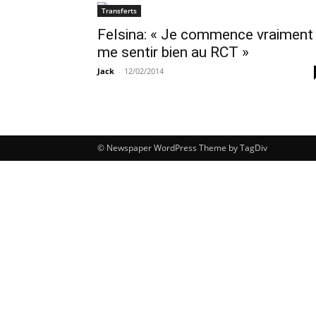
Transferts
Felsina: « Je commence vraiment
me sentir bien au RCT »
Jack
-
12/02/2014
© Newspaper WordPress Theme by TagDiv