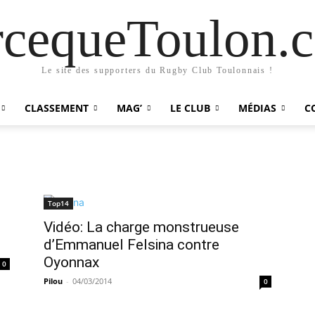
rcequeToulon.
Le site des supporters du Rugby Club Toulonnais !
CLASSEMENT
MAG’
LE CLUB
MÉDIAS
C
a
Top14
Vidéo: La charge monstrueuse
d’Emmanuel Felsina contre
Oyonnax
0
Pilou
-
04/03/2014
0