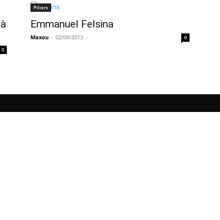
Piliers
 à
Emmanuel Felsina
Maxou
-
02/08/2013
0
0