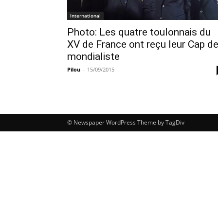
International
Photo: Les quatre toulonnais du
XV de France ont reçu leur Cap d
mondialiste
Pilou
-
15/09/2015
© Newspaper WordPress Theme by TagDiv