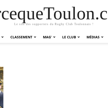
rcequeToulon.
Le site des supporters du Rugby Club Toulonnais !
CLASSEMENT
MAG’
LE CLUB
MÉDIAS