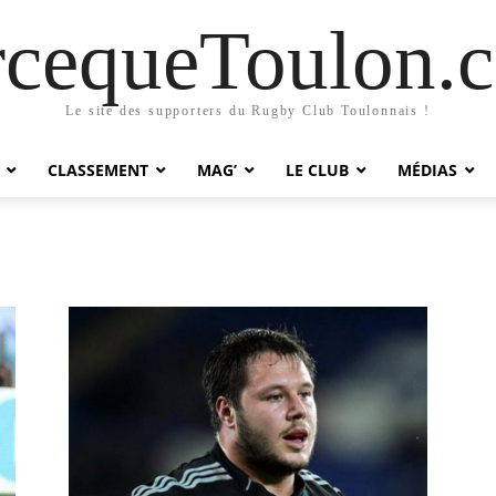
rcequeToulon.
Le site des supporters du Rugby Club Toulonnais !
CLASSEMENT
MAG’
LE CLUB
MÉDIAS