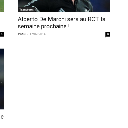
Transferts
Alberto De Marchi sera au RCT la
semaine prochaine !
Pilou
-
17/02/2014
0
0
de