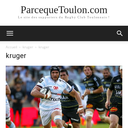
ParcequeToulon.com
Le site des supporters du Rugby Club Toulonnais !
Accueil
kruger
kruger
kruger