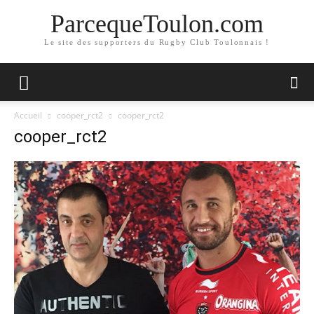
ParcequeToulon.com
Le site des supporters du Rugby Club Toulonnais !
Accueil
cooper_rct2
cooper_rct2
cooper_rct2