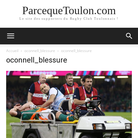
ParcequeToulon.com
Le site des supporters du Rugby Club Toulonnais !
Accueil
oconnell_blessure
oconnell_blessure
oconnell_blessure