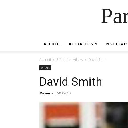
Pa
ACCUEIL
ACTUALITÉS
RÉSULTATS
Accueil
Effectif
Ailiers
David Smith
Ailiers
David Smith
Maxou
-
02/08/2013