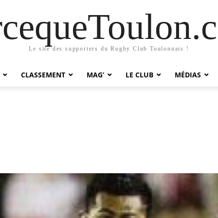
rcequeToulon.
Le site des supporters du Rugby Club Toulonnais !
CLASSEMENT
MAG’
LE CLUB
MÉDIAS