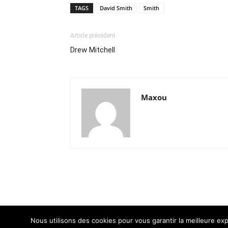
TAGS
David Smith
Smith
Article précédent
Drew Mitchell
Maxou
Nous utilisons des cookies pour vous garantir la meilleure exp
© Newspaper WordPress Theme by TagDiv