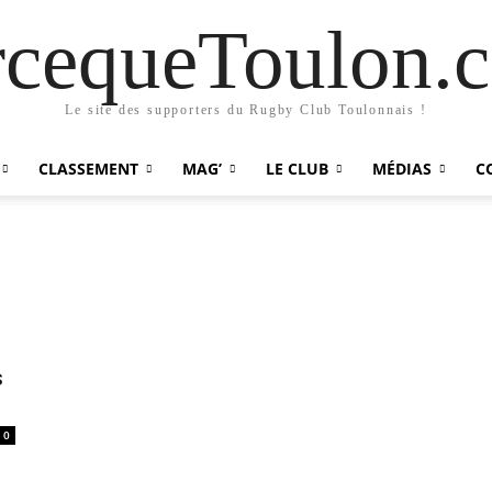
rcequeToulon.
Le site des supporters du Rugby Club Toulonnais !
CLASSEMENT
MAG’
LE CLUB
MÉDIAS
C
s
0