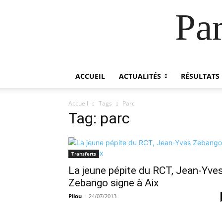
Pa
ACCUEIL
ACTUALITÉS
RÉSULTATS
Accueil
Tags
Parc
Tag: parc
Transferts
La jeune pépite du RCT, Jean-Yve
Zebango signe à Aix
Pilou
-
24/07/2013