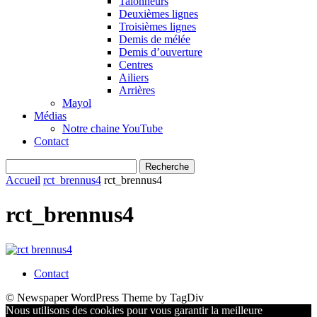
Talonneurs
Deuxièmes lignes
Troisièmes lignes
Demis de mélée
Demis d’ouverture
Centres
Ailiers
Arrières
Mayol
Médias
Notre chaine YouTube
Contact
Accueil
rct_brennus4
rct_brennus4
rct_brennus4
Contact
© Newspaper WordPress Theme by TagDiv
Nous utilisons des cookies pour vous garantir la meilleure