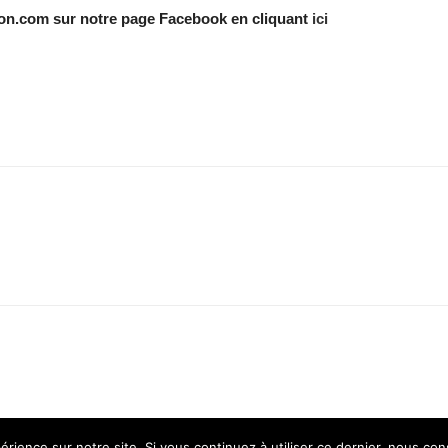
lon.com sur notre page Facebook en cliquant
ici
érience sur notre site. Si vous continuez à utiliser ce dernier, nous co