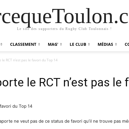
rcequeToulon.
Le site des supporters du Rugby Club Toulonnais !
CLASSEMENT
MAG’
LE CLUB
MÉDIAS
C
le RCT n’est pas le favori du Top 14
rte le RCT n’est pas le 
aporte ne veut pas de ce status de favori qu’il ne trouve pas mé