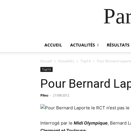
Pa
ACCUEIL
ACTUALITÉS
RÉSULTATS
Accueil
Actualités
Top14
Pour Bernard Laporte 
Top14
Pour Bernard Lapo
Pilou
-
21/08/2012
Interrogé par le
Midi Olympique
, Bernard L
Clermont et Toulouse
: