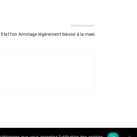
Article suivant
Steffon Armitage légèrement blessé à la main
nsidérerons que vous acceptez l'utilisation des cookies.
Ok