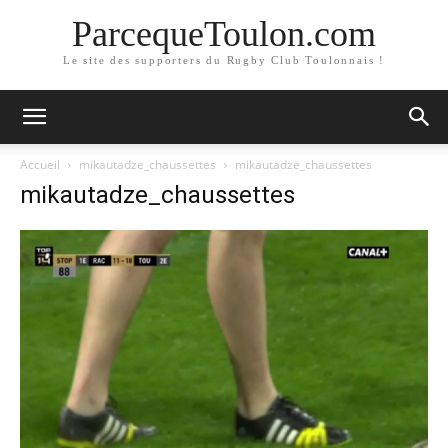
ParcequeToulon.com
Le site des supporters du Rugby Club Toulonnais !
Accueil
mikautadze_chaussettes
mikautadze_chaussettes
mikautadze_chaussettes