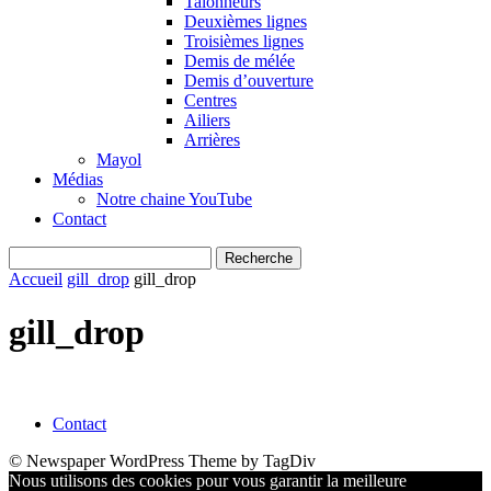
Talonneurs
Deuxièmes lignes
Troisièmes lignes
Demis de mélée
Demis d’ouverture
Centres
Ailiers
Arrières
Mayol
Médias
Notre chaine YouTube
Contact
Accueil
gill_drop
gill_drop
gill_drop
Contact
© Newspaper WordPress Theme by TagDiv
Nous utilisons des cookies pour vous garantir la meilleure