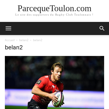
ParcequeToulon.com
Le site des supporters du Rugby Club Toulonnais !
Accueil
belan2
belan2
belan2