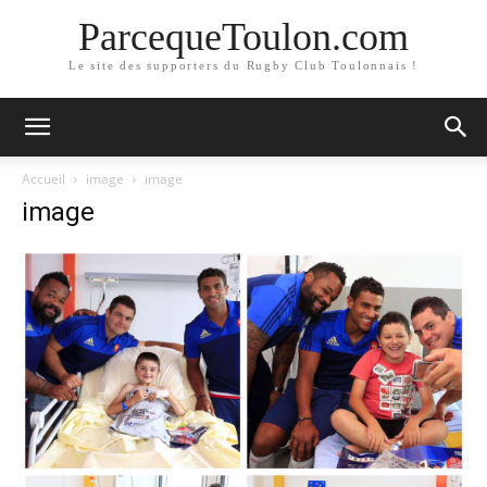
ParcequeToulon.com
Le site des supporters du Rugby Club Toulonnais !
Accueil
image
image
image