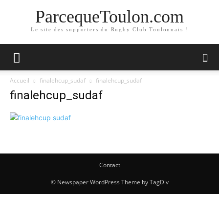
ParcequeToulon.com
Le site des supporters du Rugby Club Toulonnais !
Accueil
finalehcup_sudaf
finalehcup_sudaf
finalehcup_sudaf
Contact
© Newspaper WordPress Theme by TagDiv